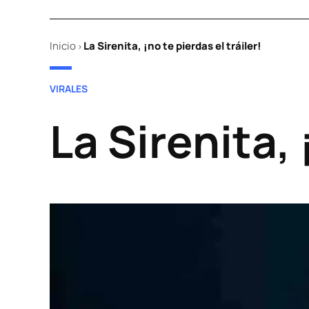
Inicio
La Sirenita, ¡no te pierdas el tráiler!
>
POSTED
VIRALES
IN
La Sirenita, 