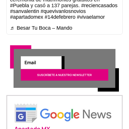
#Puebla
y casó a 137 parejas.
#reciencasados
#sanvalentin
#quevivanlosnovios
#apartadomex
#14defebrero
#vivaelamor
♬ Besar Tu Boca – Mando
Apartado MX