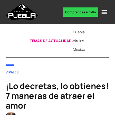
Skip
to
Me
Comprar desarrollo
Portal
content
de
noticias
Puebla
TEMAS DE ACTUALIDAD:
Virales
México
POSTED
VIRALES
IN
¡Lo decretas, lo obtienes!
7 maneras de atraer el
amor