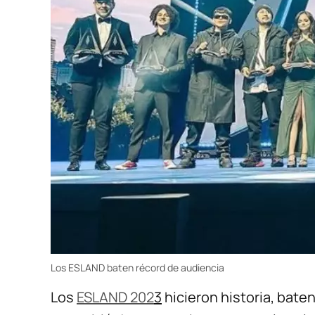
Los ESLAND baten récord de audiencia
Los
ESLAND 202
3
hicieron historia, bate