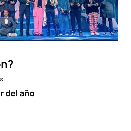
on?
s:
r del año