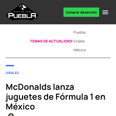
Skip
to
Me
Comprar desarrollo
Portal
content
de
noticias
Puebla
TEMAS DE ACTUALIDAD:
Virales
México
POSTED
VIRALES
IN
McDonalds lanza
juguetes de Fórmula 1 en
México