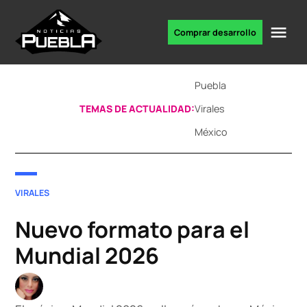
Skip
to
Me
Comprar desarrollo
Portal
content
de
noticias
Puebla
TEMAS DE ACTUALIDAD:
Virales
México
POSTED
VIRALES
IN
Nuevo formato para el
Mundial 2026