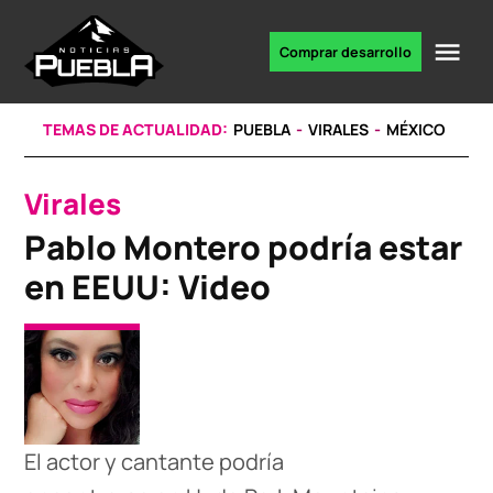
Skip
to
Me
Comprar desarrollo
Portal
content
de
noticias
TEMAS DE ACTUALIDAD:
PUEBLA
VIRALES
MÉXICO
Virales
POSTED
IN
Pablo Montero podría estar
en EEUU: Video
El actor y cantante podría