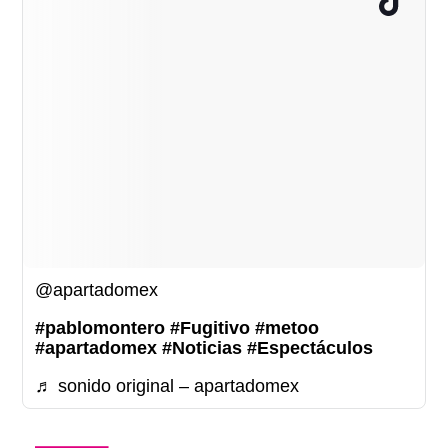
@apartadomex
#pablomontero
#Fugitivo
#metoo
#apartadomex
#Noticias
#Espectáculos
♬ sonido original – apartadomex