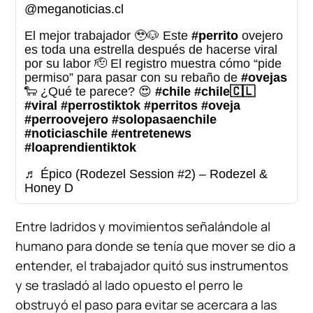
@meganoticias.cl
El mejor trabajador 🥹🐶 Este
#perrito
ovejero
es toda una estrella después de hacerse viral
por su labor 🫡 El registro muestra cómo “pide
permiso” para pasar con su rebaño de
#ovejas
🐑 ¿Qué te parece? 😍
#chile
#chile🇨🇱
#viral
#perrostiktok
#perritos
#oveja
#perroovejero
#solopasaenchile
#noticiaschile
#entretenews
#loaprendientiktok
♬ Épico (Rodezel Session #2) – Rodezel &
Honey D
Entre ladridos y movimientos señalándole al
humano para donde se tenía que mover se dio a
entender, el trabajador quitó sus instrumentos
y se trasladó al lado opuesto el perro le
obstruyó el paso para evitar se acercara a las