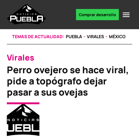
Skip
to
Me
Comprar desarrollo
Portal
content
de
noticias
TEMAS DE ACTUALIDAD:
PUEBLA
VIRALES
MÉXICO
Virales
POSTED
IN
Perro ovejero se hace viral,
pide a topógrafo dejar
pasar a sus ovejas