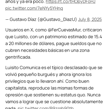
años y ya era poco.
https://t.co/tHOpyDFoHJ
pic.twitter.com/7eNYy5YHnq
— Gustavo Díaz (@Gustavo_DiazU)
July 8, 2025
Usuarios en X, como @FerCuevasMur, criticaron
que Luisito, con un patrimonio estimado de 15.4
a 20 millones de dólares, pague sueldos que no
cubren necesidades básicas en una zona
gentrificada.
Luisito Comunica es el típico desclasado que se
volvió pequeño burgués y ahora ignora los
privilegios que lo llevaron ahí. Como buen
capitalista, reproduce las mismas formas de
opresión que sostienen su estatus quo. Nunca
vamos a lograr que se cuestione absolutamente
nada.
pic.twitter.com/B9zrsb90th