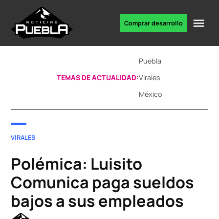
Skip
to
Me
Comprar desarrollo
Portal
content
de
noticias
Puebla
TEMAS DE ACTUALIDAD:
Virales
México
POSTED
VIRALES
IN
Polémica: Luisito
Comunica paga sueldos
bajos a sus empleados