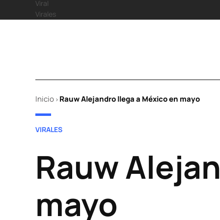
Viral
Virales
Inicio
Rauw Alejandro llega a México en mayo
>
POSTED
VIRALES
IN
Rauw Alejan
mayo