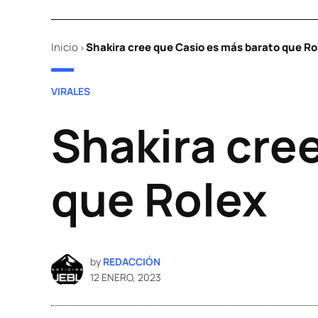
Inicio
Shakira cree que Casio es más barato que Ro
>
POSTED
VIRALES
IN
Shakira cre
que Rolex
by
REDACCIÓN
12 ENERO, 2023