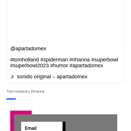
@apartadomex
#tomholland
#spiderman
#rihanna
#superbowl
#superbowl2023
#humor
#apartadomex
♬ sonido original – apartadomex
Tom Holland y Rihanna