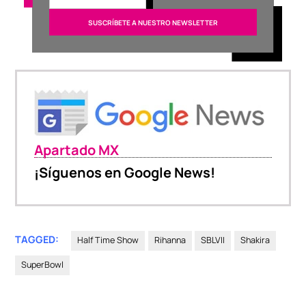
Apartado MX
¡Síguenos en Google News!
TAGGED:
Half Time Show
Rihanna
SBLVII
Shakira
SuperBowl