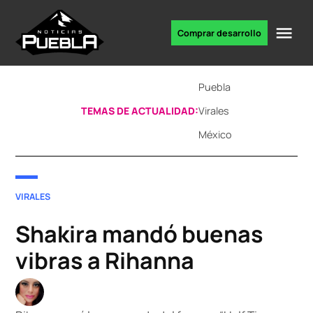
Skip
to
Me
Comprar desarrollo
Portal
content
de
noticias
Puebla
TEMAS DE ACTUALIDAD:
Virales
México
POSTED
VIRALES
IN
Shakira mandó buenas
vibras a Rihanna