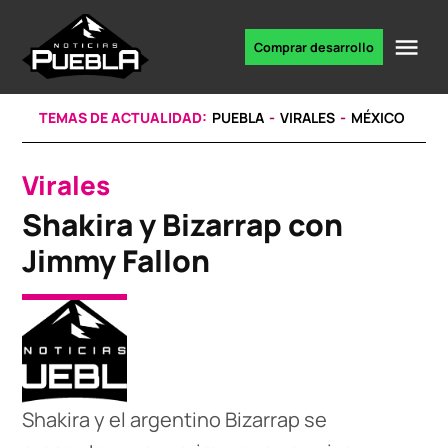
Skip
to
Me
Comprar desarrollo
Portal
content
de
noticias
TEMAS DE ACTUALIDAD:
PUEBLA
VIRALES
MÉXICO
Virales
POSTED
IN
Shakira y Bizarrap con
Jimmy Fallon
Shakira y el argentino Bizarrap se