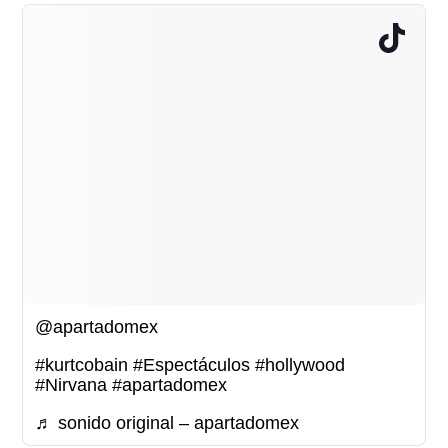
@apartadomex
#kurtcobain
#Espectáculos
#hollywood
#Nirvana
#apartadomex
♬ sonido original – apartadomex