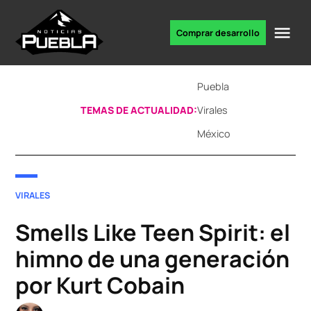
Skip
to
Me
Comprar desarrollo
Portal
content
de
noticias
Puebla
TEMAS DE ACTUALIDAD:
Virales
México
POSTED
VIRALES
IN
Smells Like Teen Spirit: el
himno de una generación
por Kurt Cobain