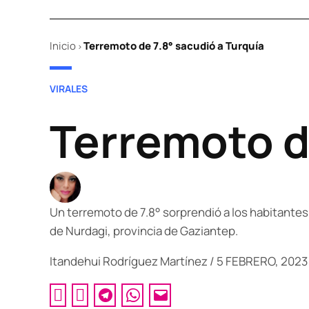
Inicio
Terremoto de 7.8° sacudió a Turquía
>
POSTED
VIRALES
IN
Terremoto d
Un terremoto de 7.8° sorprendió a los habitantes 
de Nurdagi, provincia de Gaziantep.
Itandehui Rodríguez Martínez
/
5 FEBRERO, 2023