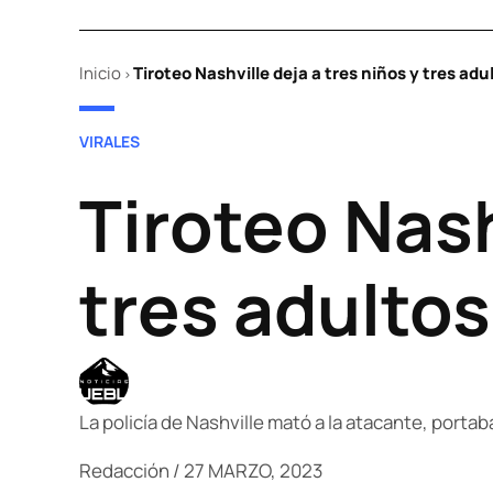
Inicio
Tiroteo Nashville deja a tres niños y tres ad
>
POSTED
VIRALES
IN
Tiroteo Nash
tres adulto
La policía de Nashville mató a la atacante, portab
Redacción
/
27 MARZO, 2023