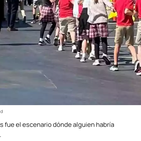
ad
s fue el escenario dónde alguien habría
.