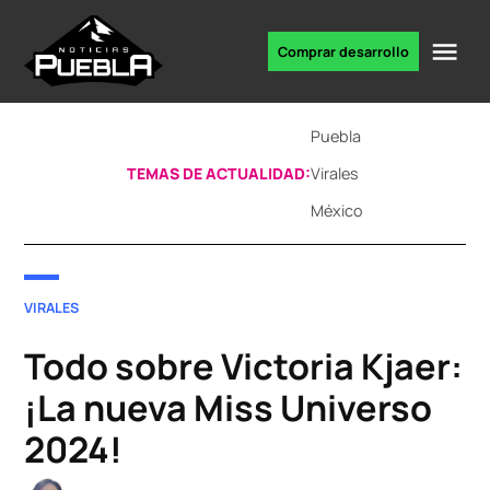
Skip
to
Me
Comprar desarrollo
Portal
content
de
noticias
Puebla
TEMAS DE ACTUALIDAD:
Virales
México
POSTED
VIRALES
IN
Todo sobre Victoria Kjaer:
¡La nueva Miss Universo
2024!