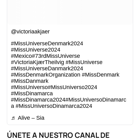
@victoriaakjaer
#MissUniverseDenmark2024
#MissUniverse2024
#Mexico
#73rdMissUniverse
#VictoriaKjærTheilvig
#MissUniverse
#MissUniverseDanmark2024
#MissDenmarkOrganization
#MissDenmark
#MissDanmark
#MissUniverso
#MissUniverso2024
#MissDinamarca
#MissDinamarca2024
#MissUniversoDinamarc
a
#MissUniversoDinamarca2024
♬ Alive – Sia
ÚNETE A NUESTRO CANAL DE