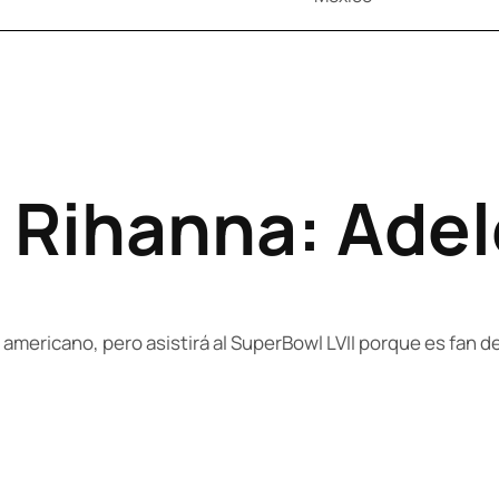
r Rihanna: Ade
l americano, pero asistirá al SuperBowl LVII porque es fan d