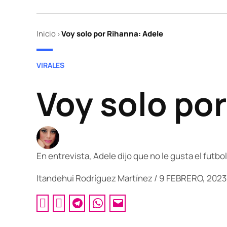
Inicio
Voy solo por Rihanna: Adele
>
POSTED
VIRALES
IN
Voy solo po
En entrevista, Adele dijo que no le gusta el futbo
Itandehui Rodríguez Martínez
/
9 FEBRERO, 2023