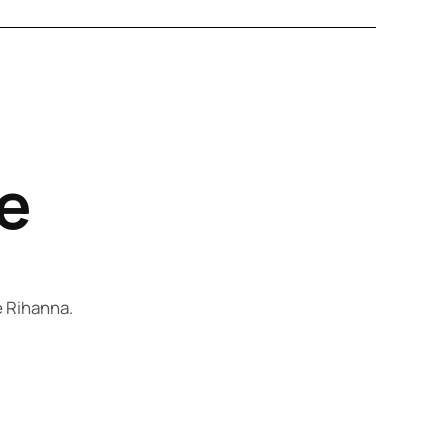
le
e Rihanna.