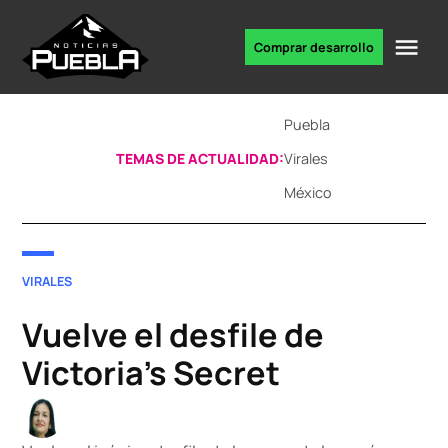
Skip
to
Me
Comprar desarrollo
Portal
content
de
noticias
Puebla
TEMAS DE ACTUALIDAD:
Virales
México
POSTED
VIRALES
IN
Vuelve el desfile de
Victoria’s Secret