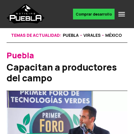
Skip
to
Me
Comprar desarrollo
Portal
content
de
noticias
TEMAS DE ACTUALIDAD:
PUEBLA
VIRALES
MÉXICO
Puebla
POSTED
IN
Capacitan a productores
del campo