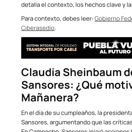
detalla el contexto, los hechos clave y l
Para contexto, debes leer:
Gobierno Fede
Ciberasedio
.
Claudia Sheinbaum d
Sansores: ¿Qué motiv
Mañanera?
En el día de su cumpleaños, la presiden
Sansores, argumentando que las críticas
En Campeche, Sansores inició acciones le