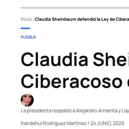
Inicio
Claudia Sheinbaum defendió la Ley de Ciber
>
POSTED
PUEBLA
IN
Claudia She
Ciberacoso 
La presidenta respaldó a Alejandro Armenta y Layda
Itandehui Rodríguez Martínez
/
24 JUNIO, 2025