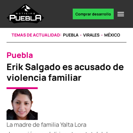
Skip
to
Me
Comprar desarrollo
Portal
content
de
noticias
TEMAS DE ACTUALIDAD:
PUEBLA
VIRALES
MÉXICO
Puebla
POSTED
IN
Erik Salgado es acusado de
violencia familiar
La madre de familia Yalta Lora