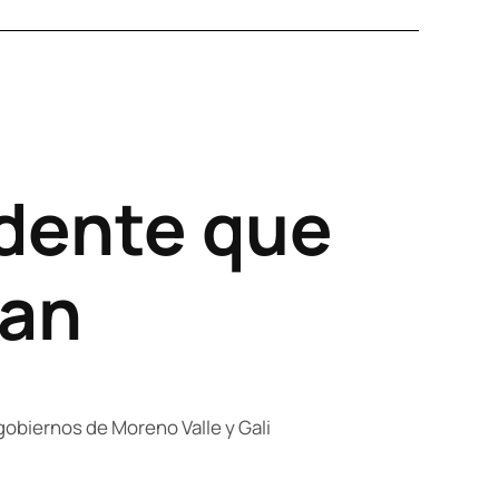
idente que
pan
gobiernos de Moreno Valle y Gali