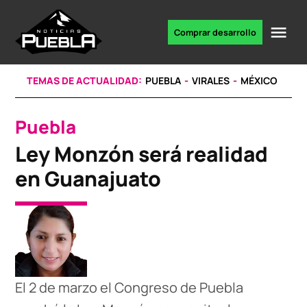
Skip
to
Me
Comprar desarrollo
Portal
content
de
noticias
TEMAS DE ACTUALIDAD:
PUEBLA
VIRALES
MÉXICO
Puebla
POSTED
IN
Ley Monzón será realidad
en Guanajuato
El 2 de marzo el Congreso de Puebla