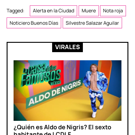
Tagged:
Alerta en la Ciudad
Muere
Nota roja
Noticiero Buenos Días
Silvestre Salazar Aguilar
VIRALES
¿Quién es Aldo de Nigris? El sexto
habitante de LCDLF