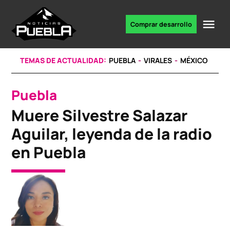
Skip
to
Me
Comprar desarrollo
Portal
content
de
noticias
TEMAS DE ACTUALIDAD:
PUEBLA
VIRALES
MÉXICO
Puebla
POSTED
IN
Muere Silvestre Salazar
Aguilar, leyenda de la radio
en Puebla