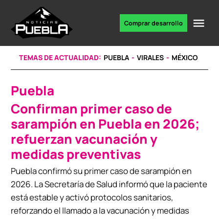
Skip
to
Me
Comprar desarrollo
Portal
content
de
noticias
TEMAS DE ACTUALIDAD:
PUEBLA
VIRALES
MÉXICO
Puebla
POSTED
IN
Confirman primer caso de
sarampión en Puebla en 2026;
refuerzan vacunación y
medidas preventivas
Puebla confirmó su primer caso de sarampión en
2026. La Secretaría de Salud informó que la paciente
está estable y activó protocolos sanitarios,
reforzando el llamado a la vacunación y medidas