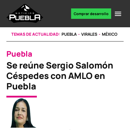
Skip
to
Me
Comprar desarrollo
Portal
content
de
noticias
TEMAS DE ACTUALIDAD:
PUEBLA
VIRALES
MÉXICO
Puebla
POSTED
IN
Se reúne Sergio Salomón
Céspedes con AMLO en
Puebla