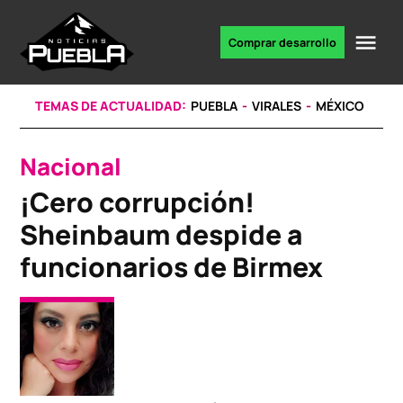
Skip
to
Me
Comprar desarrollo
Portal
content
de
noticias
TEMAS DE ACTUALIDAD:
PUEBLA
VIRALES
MÉXICO
Nacional
POSTED
IN
¡Cero corrupción!
Sheinbaum despide a
funcionarios de Birmex