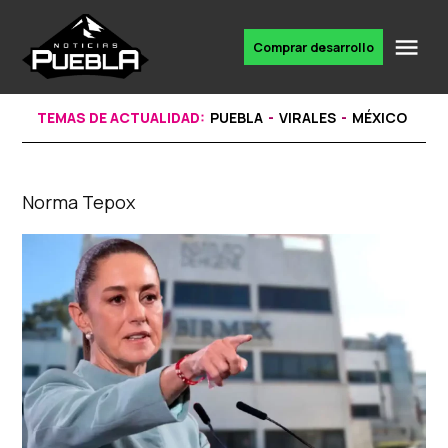
Skip
to
Me
Comprar desarrollo
Portal
content
de
noticias
TEMAS DE ACTUALIDAD:
PUEBLA
VIRALES
MÉXICO
Norma Tepox