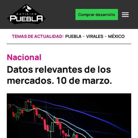
Skip
to
Me
Comprar desarrollo
Portal
content
de
noticias
TEMAS DE ACTUALIDAD:
PUEBLA
VIRALES
MÉXICO
Nacional
POSTED
IN
Datos relevantes de los
mercados. 10 de marzo.