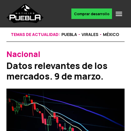
Skip
to
Me
Comprar desarrollo
Portal
content
de
noticias
TEMAS DE ACTUALIDAD:
PUEBLA
VIRALES
MÉXICO
Nacional
POSTED
IN
Datos relevantes de los
mercados. 9 de marzo.