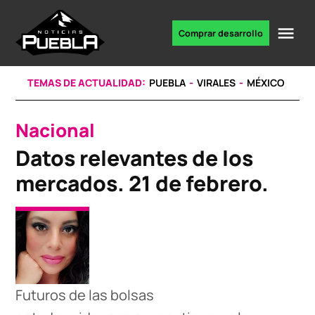
Skip
to
Me
Comprar desarrollo
Portal
content
de
noticias
TEMAS DE ACTUALIDAD:
PUEBLA
VIRALES
MÉXICO
Nacional
POSTED
IN
Datos relevantes de los
mercados. 21 de febrero.
Futuros de las bolsas