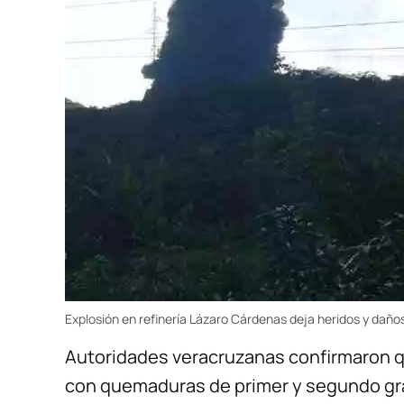
Explosión en refinería Lázaro Cárdenas deja heridos y daño
Autoridades veracruzanas confirmaron qu
con quemaduras de primer y segundo gra