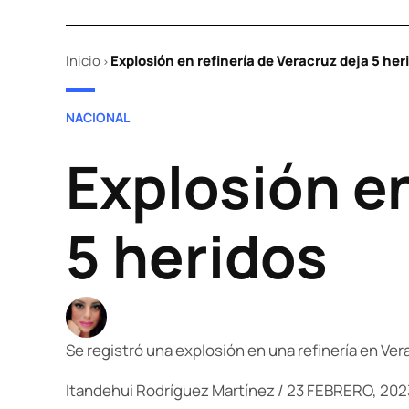
Inicio
Explosión en refinería de Veracruz deja 5 her
>
POSTED
NACIONAL
IN
Explosión en
5 heridos
Se registró una explosión en una refinería en Ver
Itandehui Rodríguez Martínez
/
23 FEBRERO, 202