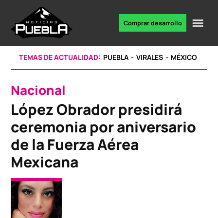
Skip
to
Me
Comprar desarrollo
Portal
content
de
noticias
TEMAS DE ACTUALIDAD:
PUEBLA
VIRALES
MÉXICO
Nacional
POSTED
IN
López Obrador presidirá
ceremonia por aniversario
de la Fuerza Aérea
Mexicana