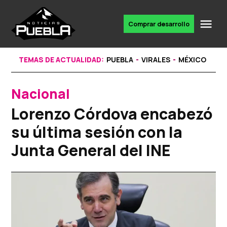
Skip
to
Me
Comprar desarrollo
Portal
content
de
noticias
TEMAS DE ACTUALIDAD:
PUEBLA
VIRALES
MÉXICO
Nacional
POSTED
IN
Lorenzo Córdova encabezó
su última sesión con la
Junta General del INE