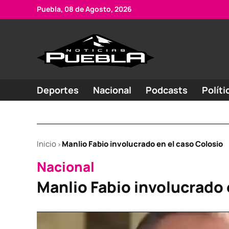
Skip
Puebla, 08 de Agosto, 2026
to
content
Portal
Noticias
de
de
Puebla
noticias
Deportes
Nacional
Podcasts
Políti
Inicio
Manlio Fabio involucrado en el caso Colosio
>
POSTED
Nacional
IN
Manlio Fabio involucrado 