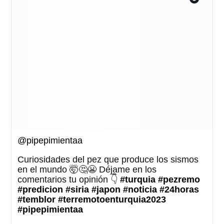
@pipepimientaa
Curiosidades del pez que produce los sismos
en el mundo 🤯🤔😬 Déjame en los
comentarios tu opinión 👇
#turquia
#pezremo
#predicion
#siria
#japon
#noticia
#24horas
#temblor
#terremotoenturquia2023
#pipepimientaa