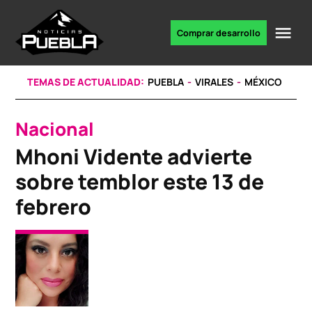
Skip
to
Me
Comprar desarrollo
Portal
content
de
noticias
TEMAS DE ACTUALIDAD:
PUEBLA
VIRALES
MÉXICO
Nacional
POSTED
IN
Mhoni Vidente advierte
sobre temblor este 13 de
febrero