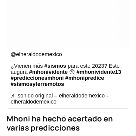
@elheraldodemexico
¿Vienen más
#sismos
para este 2023? Esto
augura
#mhonividente
😯
#mhonividente13
#prediccionesmhoni
#mhonipredice
#sismosyterremotos
♬ sonido original – elheraldodemexico –
elheraldodemexico
Mhoni ha hecho acertado en
varias predicciones