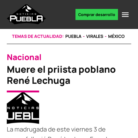
Skip
to
Me
Comprar desarrollo
Portal
content
de
noticias
TEMAS DE ACTUALIDAD:
PUEBLA
VIRALES
MÉXICO
Nacional
POSTED
IN
Muere el priista poblano
René Lechuga
La madrugada de este viernes 3 de