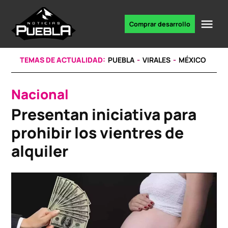
Skip
to
Me
Comprar desarrollo
Portal
content
de
noticias
TEMAS DE ACTUALIDAD:
PUEBLA
VIRALES
MÉXICO
Nacional
POSTED
IN
Presentan iniciativa para
prohibir los vientres de
alquiler