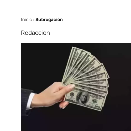
Inicio
Subrogación
>
Redacción