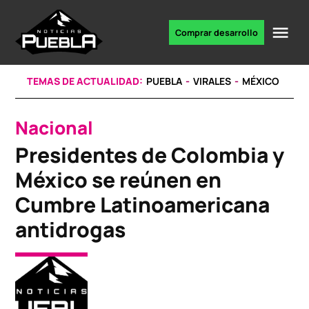
Skip
to
Me
Comprar desarrollo
Portal
content
de
noticias
TEMAS DE ACTUALIDAD:
PUEBLA
VIRALES
MÉXICO
Nacional
POSTED
IN
Presidentes de Colombia y
México se reúnen en
Cumbre Latinoamericana
antidrogas