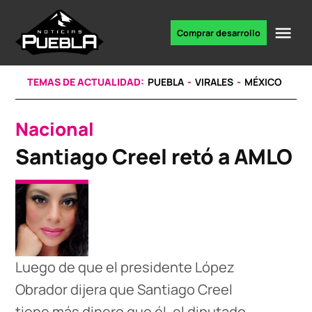
Skip
to
Me
Comprar desarrollo
Portal
content
de
noticias
TEMAS DE ACTUALIDAD:
PUEBLA
VIRALES
MÉXICO
Nacional
POSTED
IN
Santiago Creel retó a AMLO
Luego de que el presidente López
Obrador dijera que Santiago Creel
tiene más dinero que él, el diputado