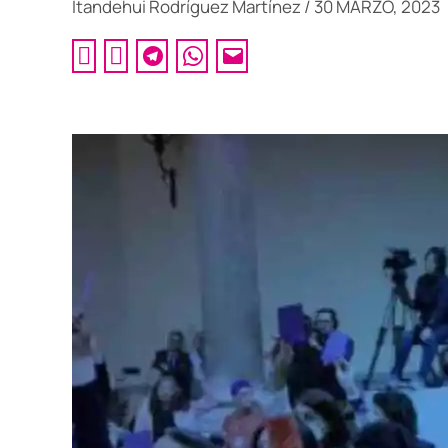
Itandehui Rodríguez Martínez
/
30 MARZO, 2023