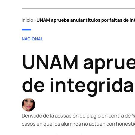
Inicio
UNAM aprueba anular títulos por faltas de in
>
POSTED
NACIONAL
IN
UNAM aprueb
de integrid
Derivado de la acusación de plagio en contra de 
casos en que los alumnos no actúen con honesti