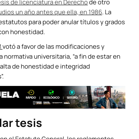
esis de licenciatura en Derecho
de otro
udios un año antes que ella, en 1986
. La
tatutos para poder anular títulos y grados
con honestidad.
M
votó a favor de las modificaciones y
normativa universitaria, “a fin de estar en
falta de honestidad e integridad
”.
ar tesis
on el Estatuto General, los reglamentos