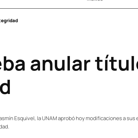
tegridad
a anular título
ad
Yasmín Esquivel, la UNAM aprobó hoy modificaciones a sus e
dad.