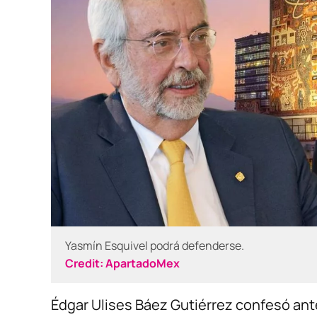
Yasmín Esquivel podrá defenderse.
Credit:
ApartadoMex
Édgar Ulises Báez Gutiérrez confesó ant