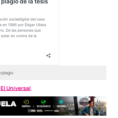
 plagio
o
El Universal
.