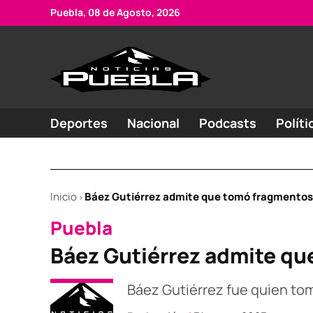
Skip
Puebla, 08 de Agosto, 2026
to
content
Portal
Noticias
de
de
Puebla
noticias
Deportes
Nacional
Podcasts
Políti
Inicio
Báez Gutiérrez admite que tomó fragmentos d
>
POSTED
Puebla
IN
Báez Gutiérrez admite que
Báez Gutiérrez fue quien tom