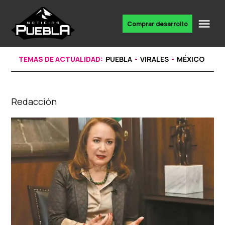
Skip
to
Me
Comprar desarrollo
Portal
content
de
noticias
TEMAS DE ACTUALIDAD:
PUEBLA
VIRALES
MÉXICO
Redacción