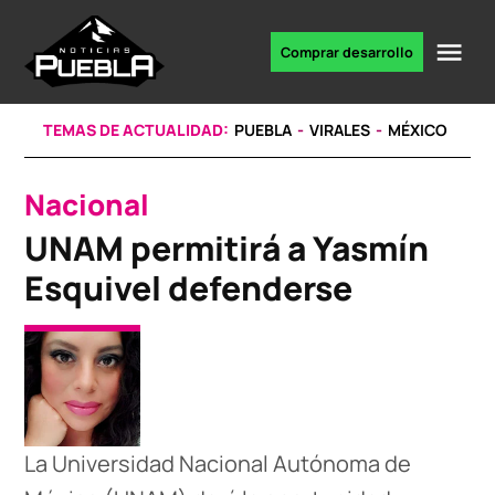
Skip
to
Me
Comprar desarrollo
Portal
content
de
noticias
TEMAS DE ACTUALIDAD:
PUEBLA
VIRALES
MÉXICO
Nacional
POSTED
IN
UNAM permitirá a Yasmín
Esquivel defenderse
La Universidad Nacional Autónoma de