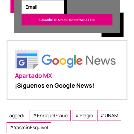
Apartado MX
¡Síguenos en Google News!
Tagged:
#EnriqueGraue
#Plagio
#UNAM
#YasmínEsquivel