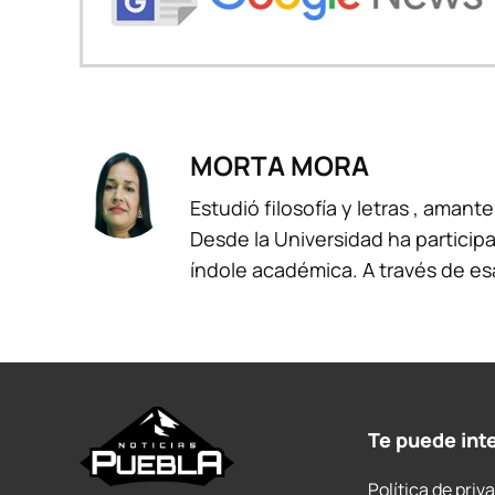
MORTA MORA
Estudió filosofía y letras , amante
Desde la Universidad ha participa
índole académica. A través de es
Te puede int
Política de priv