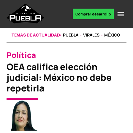
Skip
to
Me
Comprar desarrollo
Portal
content
de
noticias
TEMAS DE ACTUALIDAD:
PUEBLA
VIRALES
MÉXICO
Política
POSTED
IN
OEA califica elección
judicial: México no debe
repetirla