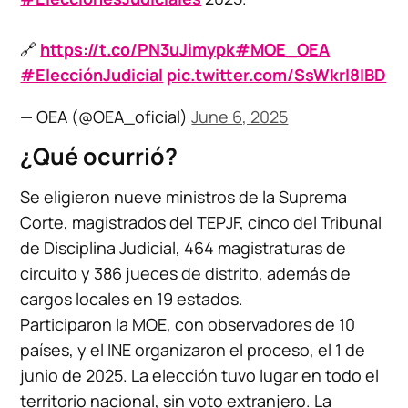
🔗
https://t.co/PN3uJimypk
#MOE_OEA
#ElecciónJudicial
pic.twitter.com/SsWkrl8IBD
— OEA (@OEA_oficial)
June 6, 2025
¿Qué ocurrió?
Se eligieron nueve ministros de la Suprema
Corte, magistrados del TEPJF, cinco del Tribunal
de Disciplina Judicial, 464 magistraturas de
circuito y 386 jueces de distrito, además de
cargos locales en 19 estados.
Participaron la MOE, con observadores de 10
países, y el INE organizaron el proceso, el 1 de
junio de 2025. La elección tuvo lugar en todo el
territorio nacional, sin voto extranjero. La