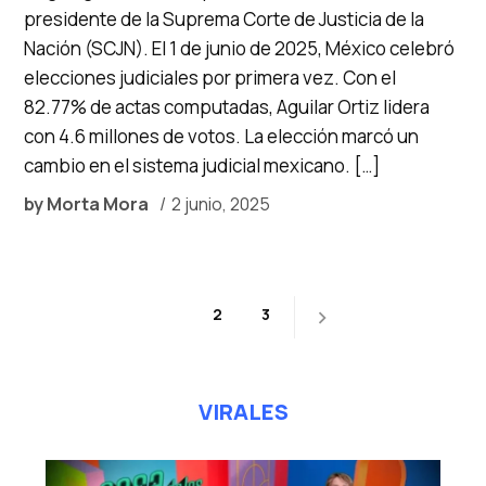
presidente de la Suprema Corte de Justicia de la
Nación (SCJN). El 1 de junio de 2025, México celebró
elecciones judiciales por primera vez. Con el
82.77% de actas computadas, Aguilar Ortiz lidera
con 4.6 millones de votos. La elección marcó un
cambio en el sistema judicial mexicano. […]
by
Morta Mora
2 junio, 2025
Paginación
1
2
3
de
entradas
VIRALES