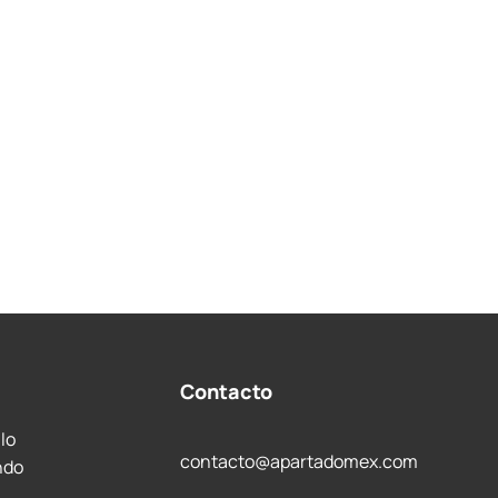
Contacto
 lo
contacto@apartadomex.com
ndo