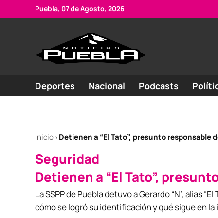
Skip
Puebla, 07 de Agosto, 2026
to
content
Portal
Noticias
de
de
Puebla
noticias
Deportes
Nacional
Podcasts
Políti
Inicio
Detienen a “El Tato”, presunto responsable d
>
POSTED
Seguridad
IN
Detienen a “El Tato”, presunt
La SSPP de Puebla detuvo a Gerardo “N”, alias “El
cómo se logró su identificación y qué sigue en la 