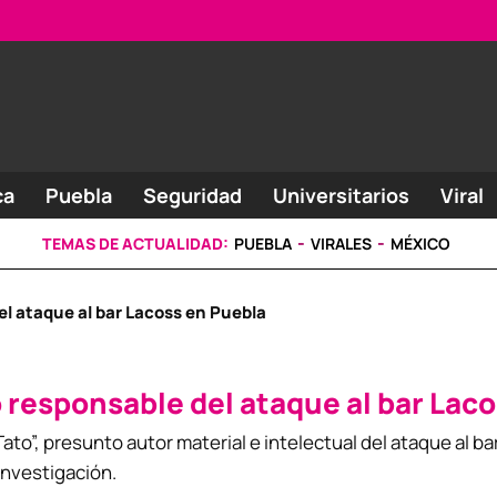
ca
Puebla
Seguridad
Universitarios
Viral
TEMAS DE ACTUALIDAD:
PUEBLA
VIRALES
MÉXICO
el ataque al bar Lacoss en Puebla
o responsable del ataque al bar Lac
 Tato”, presunto autor material e intelectual del ataque a
investigación.