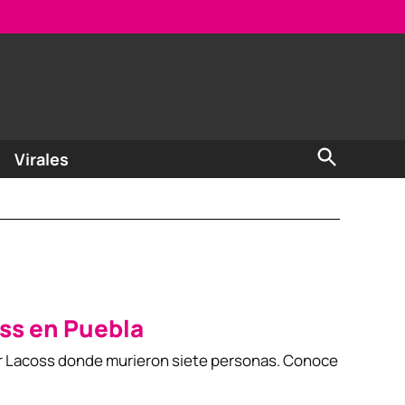
Open
Virales
Search
oss en Puebla
l bar Lacoss donde murieron siete personas. Conoce