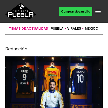
Skip
to
Me
Comprar desarrollo
Portal
content
de
noticias
TEMAS DE ACTUALIDAD:
PUEBLA
VIRALES
MÉXICO
Redacción